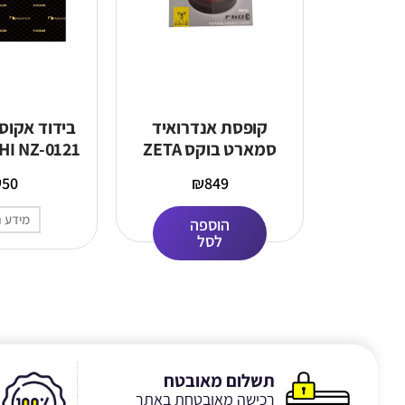
קופסת אנדרואיד
בידוד אקוס
סמארט בוקס ZETA
I NZ-0121
לרכבים עם מערכת
₪
50
₪
849
CAR PLAY 4+64GB
מידע נ
הוספה
לסל
תשלום מאובטח
רכישה מאובטחת באתר