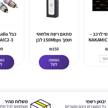
טי לרכב –
מתאם רשת אלחוטי
כבל o
NAKAMICH
תומך 150Mbps לבן
AIC2-3
Olax U80 Elite 4G
99
₪
150
LTE
וסף
הוספה
הוס
לסל
לס
יבואן רשמי
משלוח מהיר
כל המוצרים הינם מקוריים
משלוחים לכל חלק