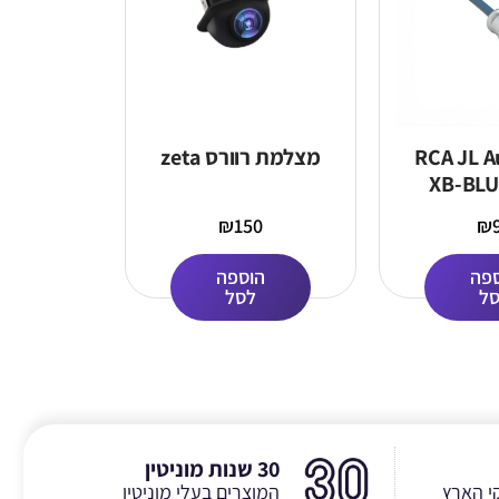
RCA JL Audi
מצלמת רוורס zeta
XB-BLU
₪
150
₪
פה
הוספה
ל
לסל
30 שנות מוניטין
י הארץ
המוצרים בעלי מוניטין