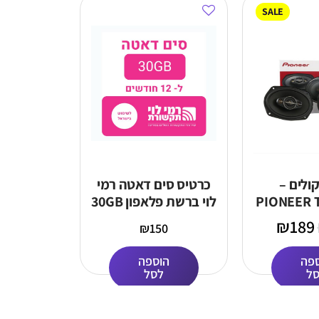
SALE
קולים –
כרטיס סים דאטה רמי
PIONEER 
לוי ברשת פלאפון 30GB
ל – 12 חודשים
₪
189
₪
150
פה
הוספה
ל
לסל