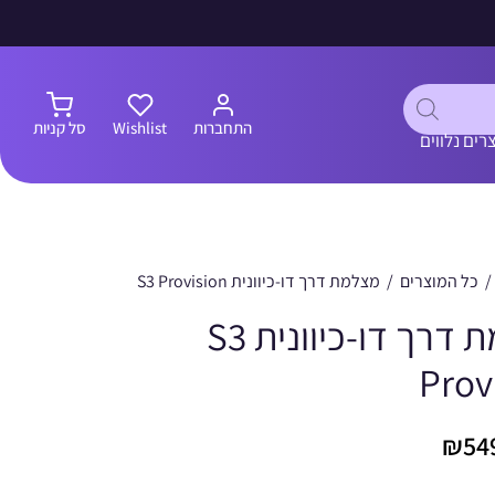
התחברות
Wishlist
סל קניות
רים נלווים
/
כל המוצרים
/
מצלמת דרך דו-כיוונית S3 Provision
מצלמת דרך דו-כיוונית S3
Prov
₪
54