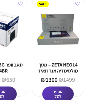
SALE
ZETA NEO14 – מסך
סאב 
מולטימדיה אנדרואיד
4BR
חכם לרכב כולל פאנל
0
₪
650
₪
1300
₪
1499
מותאם
הוספה
הוס
לסל
לס