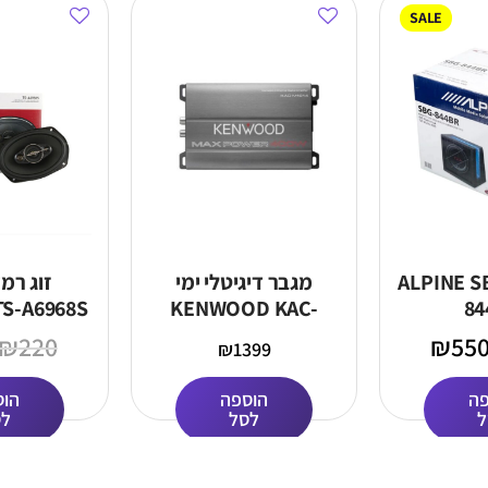
SALE
וופר ALPINE SBG
מגבר דיגיטלי ימי
זוג רמ
TS-A6968S
KENWOOD KAC-
84
M1814
₪
220
₪
55
₪
1399
פה
הוספה
הוס
ל
לסל
לס