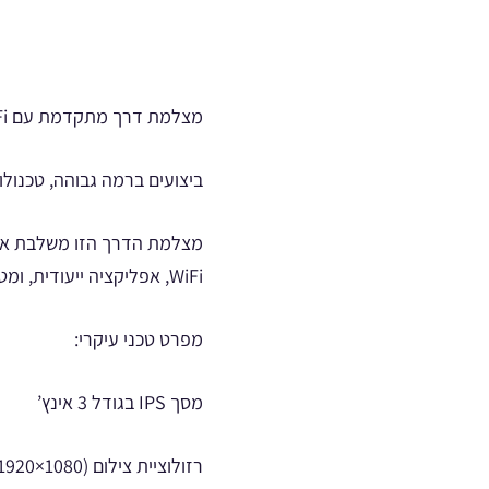
מצלמת דרך מתקדמת עם WiFi, אפליקציה ותמיכה מלאה בעברית
ביצועים ברמה גבוהה, טכנול
WiFi, אפליקציה ייעודית, ומטען כפול חכם – זו הבחירה המושלמת לכל נהג בישראל.
מפרט טכני עיקרי:
מסך IPS בגודל 3 אינץ’
רזולוציית צילום FULL HD 1080p (1920×1080)