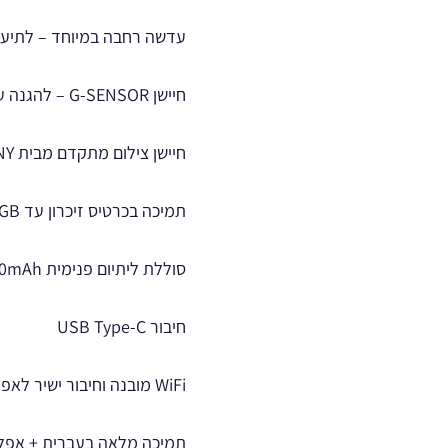
עדשה רחבה במיוחד – לתיעו
חיישן G-SENSOR – להגנה על סרטונים במקרה של תאונה
חיישן צילום מתקדם מבית SONY – לאיכות תמונה מרשימה גם בתנאי תאורה נמוכה
תמיכה בכרטיס זיכרון עד 128GB
סוללת ליתיום פנימית 200mAh
חיבור USB Type-C
WiFi מובנה וחיבור ישיר לאפליקציית Provision Car
תמיכה מלאה בעברית + אפלי