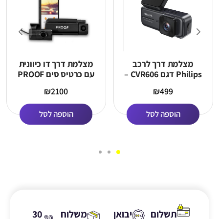
מצלמת דרך לרכב
מצלמת דרך דו כיוונית
Philips דגם CVR606 –
עם כרטיס סים PROOF
איכות צילום 2K, חיבור
Z-4K
₪
2100
₪
499
WiFi, ראיית לילה וזווית
רחבה כולל כרטיס זיכרון
הוספה לסל
הוספה לסל
64g מקורי
תשלום
יבואן
משלוח
30