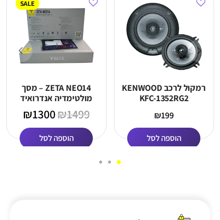
SALE
רמקול לרכב KENWOOD
ZETA NEO14 – מסך
KFC-1352RG2
מולטימדיה אנדרואיד
חכם לרכב כולל פאנל
₪
1300
₪
1499
₪
199
מותאם
הוספה לסל
הוספה לסל