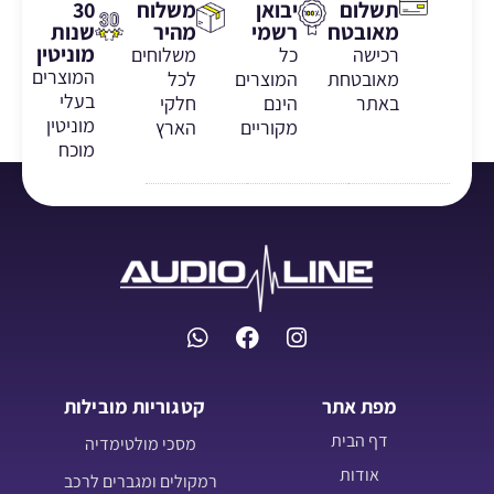
תשלום
יבואן
משלוח
30
מאובטח
רשמי
מהיר
שנות
מוניטין
רכישה
כל
משלוחים
המוצרים
מאובטחת
המוצרים
לכל
בעלי
באתר
הינם
חלקי
מוניטין
מקוריים
הארץ
מוכח
מפת אתר
קטגוריות מובילות
דף הבית
מסכי מולטימדיה
אודות
רמקולים ומגברים לרכב