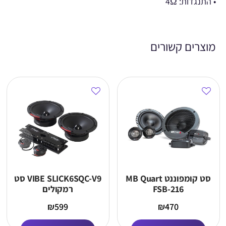
• התנגדות: 4Ω
מוצרים קשורים
סט קומפוננט MB Quart
VIBE SLICK6SQC-V9 סט
FSB-216
רמקולים
₪
599
₪
470