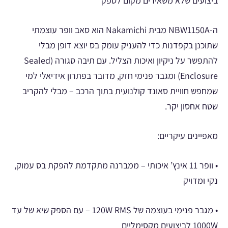
ביצועים שלא משאירים מקום לספק
ה-NBW1150A מבית Nakamichi הוא סאב וופר עוצמתי
שתוכנן בקפדנות כדי להעניק עומק בס יוצא דופן מבלי
להתפשר על ניקיון ואיכות הצליל. עם תיבה סגורה (Sealed
Enclosure) ומגבר פנימי חזק, מדובר בפתרון אידיאלי למי
שמחפש חוויית סאונד קולנועית בתוך הרכב – מבלי להקריב
שטח אחסון יקר.
מאפיינים עיקריים:
• וופר 11 אינץ’ איכותי – ממברנה מתקדמת להפקת בס עמוק,
נקי ומדויק
• מגבר פנימי בעוצמה של 120W RMS – עם הספק שיא של עד
1000W לביצועים מקסימליים