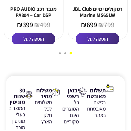
רמקולים ימיים JBL Club
מגבר רכב PRO AUDIO
PA804 – Car DSP
Marine MS65LW
₪
399
₪
499
₪
699
₪
799
הוספה לסל
הוספה לסל
תשלום
יבואן
משלוח
30
מאובטח
רשמי
מהיר
שנות
מוניטין
רכישה
כל
משלוחים
המוצרים
מאובטחת
המוצרים
לכל
בעלי
באתר
הינם
חלקי
מוניטין
מקוריים
הארץ
מוכח