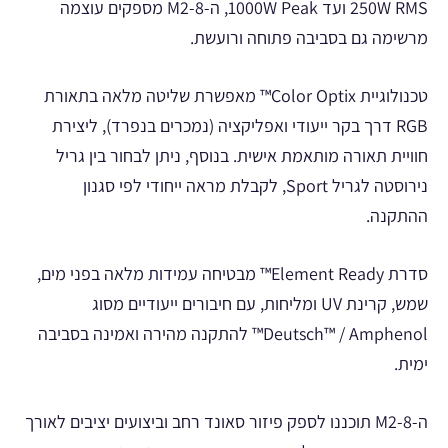
250W RMS ועד 1000W Peak, ה-M2-8 מספקים עוצמה
מרשימה גם בסביבה פתוחה ורועשת.
טכנולוגיית Color Optix™ מאפשרת שליטה מלאה בתאורת
RGB דרך בקר ייעודי ואפליקציה (נמכרים בנפרד), ליצירת
חוויית תאורה מותאמת אישית. בנוסף, ניתן לבחור בין גריל
נירוסטה לגריל Sport, לקבלת מראה ייחודי לפי סגנון
ההתקנה.
סדרת Element Ready™ מבטיחה עמידות מלאה בפני מים,
שמש, קרינת UV ומליחות, עם חיבורים ייעודיים מסוג
Deutsch™ / Amphenol™ להתקנה מהירה ואמינה בסביבה
ימית.
ה-M2-8 תוכננו לספק פיזור סאונד רחב וביצועים יציבים לאורך