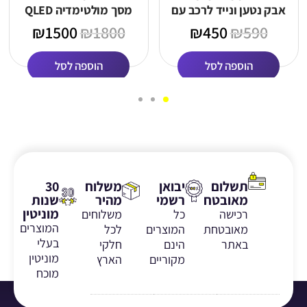
אבק נטען ונייד לרכב עם
מסך מולטימדיה QLED
בוסטר התנעה
₪
1500
₪
1800
₪
450
₪
590
(10,000mAh)
הוספה לסל
הוספה לסל
תשלום
יבואן
משלוח
30
מאובטח
רשמי
מהיר
שנות
מוניטין
רכישה
כל
משלוחים
המוצרים
מאובטחת
המוצרים
לכל
בעלי
באתר
הינם
חלקי
מוניטין
מקוריים
הארץ
מוכח