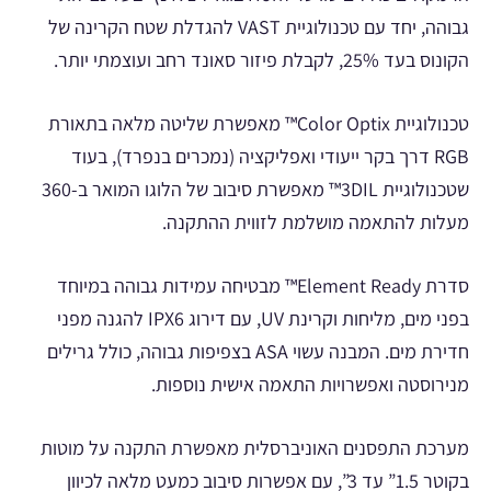
גבוהה, יחד עם טכנולוגיית VAST להגדלת שטח הקרינה של
הקונוס בעד 25%, לקבלת פיזור סאונד רחב ועוצמתי יותר.
טכנולוגיית Color Optix™ מאפשרת שליטה מלאה בתאורת
RGB דרך בקר ייעודי ואפליקציה (נמכרים בנפרד), בעוד
שטכנולוגיית 3DIL™ מאפשרת סיבוב של הלוגו המואר ב-360
מעלות להתאמה מושלמת לזווית ההתקנה.
סדרת Element Ready™ מבטיחה עמידות גבוהה במיוחד
בפני מים, מליחות וקרינת UV, עם דירוג IPX6 להגנה מפני
חדירת מים. המבנה עשוי ASA בצפיפות גבוהה, כולל גרילים
מנירוסטה ואפשרויות התאמה אישית נוספות.
מערכת התפסנים האוניברסלית מאפשרת התקנה על מוטות
בקוטר 1.5” עד 3”, עם אפשרות סיבוב כמעט מלאה לכיוון