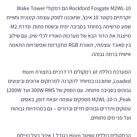
Rockford Fosgate M2WL-10 הם רמקולי Wake Tower
יוקרתיים בקוטר 10 אינץ’, שתוכננו לספק עוצמה קיצונית וחוויית
שמע מרשימה במיוחד בסביבה ימית ובשטח פתוח. סדרת M2
מייצגת את הדור הבא של מערכות האודיו לכלי שיט, עם שילוב
בין סאונד עוצמתי, תאורת RGB מתקדמת ואפשרויות התאמה
אישית ברמה גבוהה.
המערכת כוללת זוג רמקולים דו־דרכיים בתצורת Horn
Loaded, שתוכננו במיוחד להקרנה למרחקים ארוכים וביצועים
גבוהים בסביבה פתוחה. עם הספק של 300W RMS ועד 1200W
Peak, ה-M2WL-10 מספקים עוצמה יוצאת דופן, באסים
עמוקים ותדרים גבוהים חדים וברורים – גם במהירויות גבוהות
ועל פני מים פתוחים.
הרמקולים כוללים טוויטר Horn בגודל 1 אינץ’ בעל נצילות