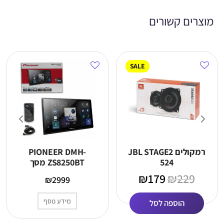
מוצרים קשורים
SALE
רמקולים JBL STAGE2
PIONEER DMH-
524
ZS8250BT מסך
מולטימדיה (מתצוגה)
₪
179
₪
229
₪
2999
מידע נוסף
הוספה לסל