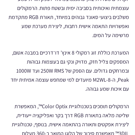
עוצמתית ואיכותית בסביבה ימית ובשטח פתוח. הרמקולים
משלבים ביצועי סאונד גבוהים במיוחד, תאורת RGB מתקדמת
ואפשרויות התאמה אישית רחבות, ליצירת מערכת שמע
מרשימה על המים.
המערכת כוללת זוג רמקולי 8 אינץ’ דו־דרכיים במבנה אטום,
המספקים צליל חזק, מדויק ונקי גם בעוצמות גבוהות
ובמרחקים גדולים. עם הספק של 250W RMS ועד 1000W
Peak, ה-M2WL-8 מיועדים למי שמחפש עוצמה אמיתית יחד
עם איכות שמע גבוהה.
הרמקולים תומכים בטכנולוגיית Color Optix™, המאפשרת
שליטה מלאה בתאורת RGB דרך בקר ואפליקציה ייעודית,
ליצירת אפקטים ותאורה בהתאמה אישית. בנוסף, טכנולוגיית
3DIL™ מאפשרת סיבוב של הלוגו המואר ב-360 מעלות