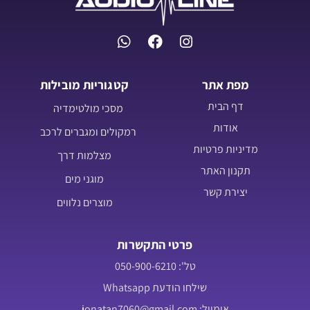
מפת אתר
קטגוריות מובילות
דף הבית
מסכי מולטימדיה
אודות
רמקולים ומגברים לרכב
מדיניות פרטיות
מצלמות דרך
תקנון האתר
מוגני מים
יצירת קשר
מוצרים נלווים
פרטי התקשרות
טל': 050-900-6210
שילחו הודעת Whatsapp
אימייל: jonatan7060@gmail.com