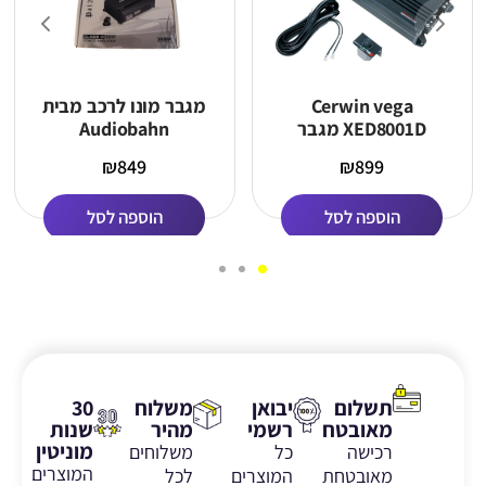
Cerwin vega
מגבר מונו לרכב מבית
XED8001D מגבר
Audiobahn
₪
849
₪
899
הוספה לסל
הוספה לסל
תשלום
יבואן
משלוח
30
מאובטח
רשמי
מהיר
שנות
מוניטין
רכישה
כל
משלוחים
המוצרים
מאובטחת
המוצרים
לכל