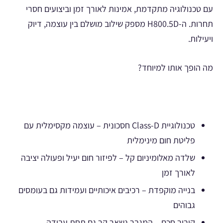
עם טכנולוגיה מתקדמת, אמינות לאורך זמן וביצועים חסרי
תחרות. ה-H800.5D מספק שילוב מושלם בין עוצמה, דיוק
ויעילות.
מה הופך אותו למיוחד?
טכנולוגיית Class-D חסכונית – עוצמה מקסימלית עם
פליטת חום מינימלית
שלדה מאלומיניום קל – לפיזור חום יעיל ופעולה יציבה
לאורך זמן
בנייה מוקפדת – רכיבים איכותיים ועמידות גם בעומסים
גבוהים
קירור חכם – המגבר נשאר קר גם תחת עבודה