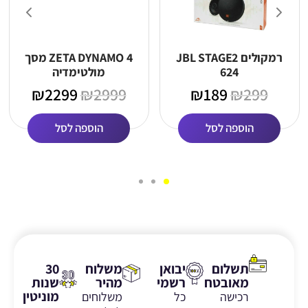
רמקולים JBL STAGE2
ZETA DYNAMO 4 מסך
624
מולטימדיה
₪
2299
₪
2999
₪
189
₪
299
הוספה לסל
הוספה לסל
תשלום
יבואן
משלוח
30
מאובטח
רשמי
מהיר
שנות
מוניטין
רכישה
כל
משלוחים