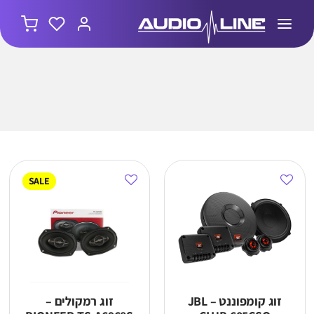
SALE
זוג קומפוננט – JBL
זוג רמקולים –